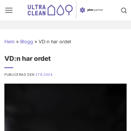
Skip
to
content
Hem
»
Blogg
»
VD:n har ordet
VD:n har ordet
PUBLICERAD DEN
27.6.2024