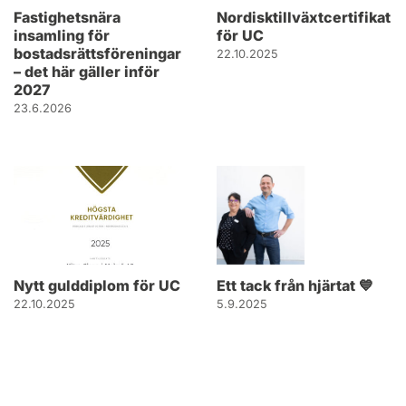
Fastighetsnära
Nordisktillväxtcertifikat
insamling för
för UC
bostadsrättsföreningar
22.10.2025
– det här gäller inför
2027
23.6.2026
Nytt gulddiplom för UC
Ett tack från hjärtat 💙
22.10.2025
5.9.2025